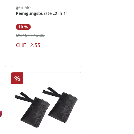
genialo
Reinigungsbürste „2 in 1“
10 %
UVP CHF 13.95
CHF 12.55
%