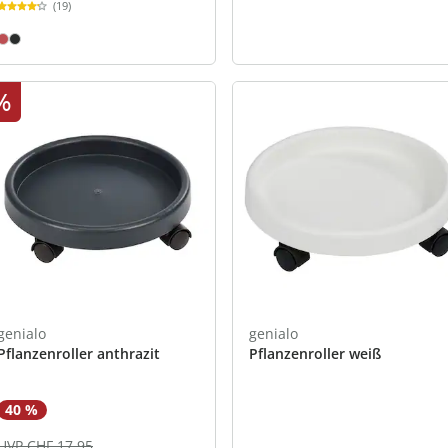
(19)
%
genialo
genialo
Pflanzenroller anthrazit
Pflanzenroller weiß
40 %
UVP CHF 17.95