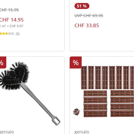
51 %
CHF 15.95
UVP CHF 69.95
CHF 14.95
CHF 33.85
1 m² = CHF 9.97
(5)
%
%
genialo
genialo