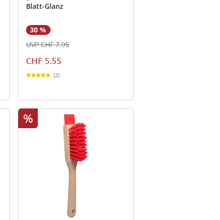
Blatt-Glanz
30 %
UVP CHF 7.95
CHF 5.55
(2)
%