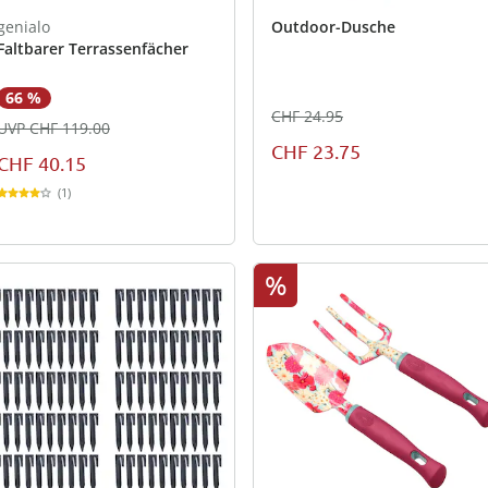
genialo
Outdoor-Dusche
Faltbarer Terrassenfächer
66 %
CHF 24.95
UVP CHF 119.00
CHF 23.75
CHF 40.15
(1)
%