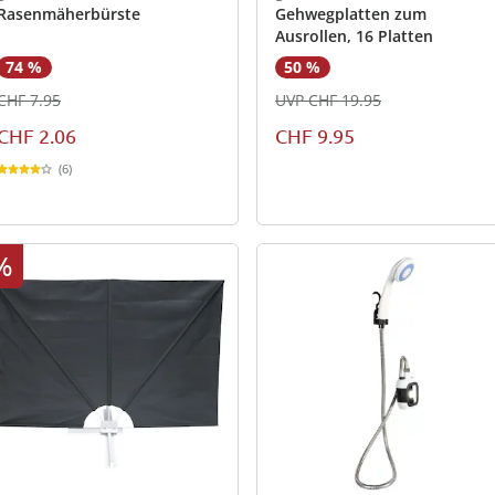
Rasenmäherbürste
Gehwegplatten zum
Ausrollen, 16 Platten
74 %
50 %
CHF 7.95
UVP CHF 19.95
CHF 2.06
CHF 9.95
(6)
%