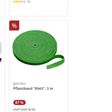
(5)
%
genialo
Pflanzband "Klett", 3 m
87 %
UVP CHF 8.95