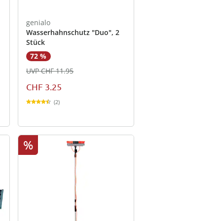
genialo
Wasserhahnschutz "Duo", 2
Stück
72 %
UVP CHF 11.95
CHF 3.25
(2)
%