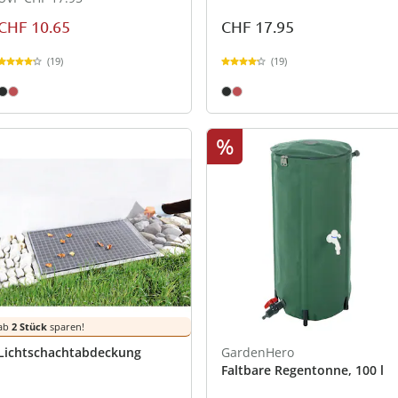
CHF 10.65
CHF 17.95
(19)
(19)
%
ab
2 Stück
sparen!
Lichtschachtabdeckung
GardenHero
Faltbare Regentonne, 100 l