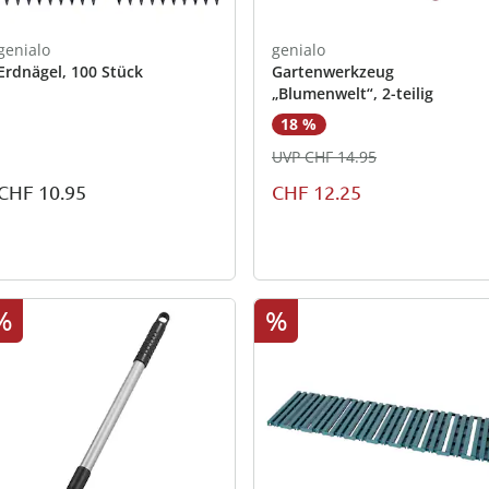
genialo
genialo
Erdnägel, 100 Stück
Gartenwerkzeug
„Blumenwelt“, 2-teilig
18 %
UVP CHF 14.95
CHF 10.95
CHF 12.25
%
%