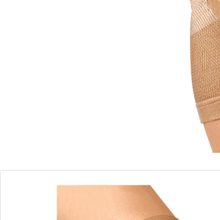
Schützen Sie Ihr Knie mit Gelkissen.
stabilisiert das Knie
angenehm zu tragen
rutscht nicht
mit Bambusfaser & Gelkissen
waschbar bei 30°C
Bambus speichert Körperwärme intensiver und länger
als andere Textilien. Das tut schmerzenden
Kniegelenken besonders gut. Zusätzlichen Schutz und
Komfort bietet das integrierte Gelkissen. Es
unterstützt und schützt Ihr Knie bei langem Stehen,
Gehen oder sportlichen Aktivitäten. Auch bei
Überlastung oder Arthrose zu empfehlen.
Details