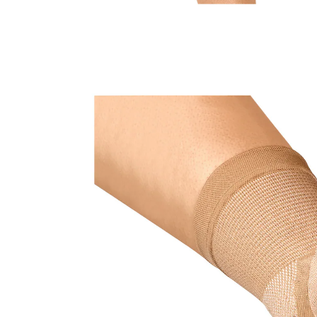
CHF 11.45
CHF 10.85
inkl. MwSt. und zzgl.
Versandkosten
Variante
Damen (34-46 cm)
Größenberater
In den Warenkorb
Sofort lieferbar - in 3-4 Werktagen bei Ihnen