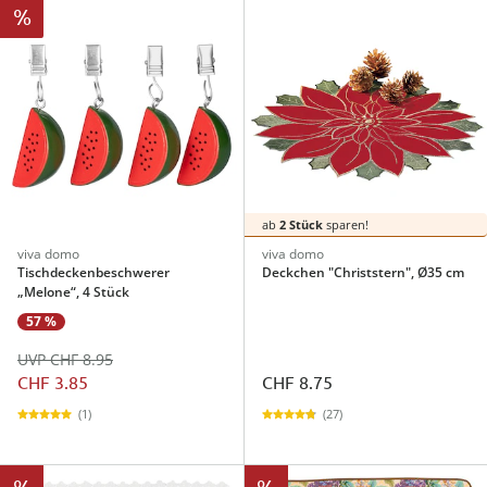
%
ab
2 Stück
sparen!
viva domo
viva domo
Tischdeckenbeschwerer
Deckchen "Christstern", Ø35 cm
„Melone“, 4 Stück
57 %
UVP CHF 8.95
CHF 3.85
CHF 8.75
(1)
(27)
%
%