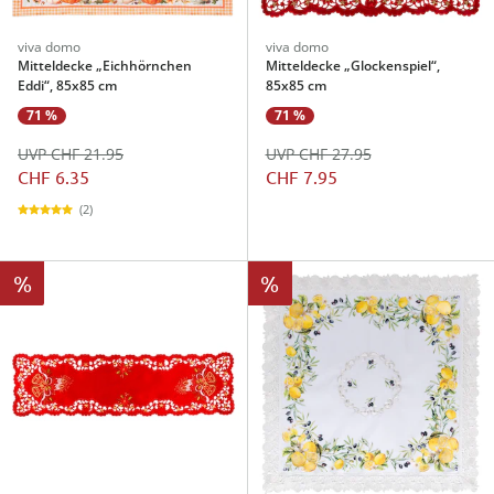
viva domo
viva domo
Mitteldecke „Eichhörnchen
Mitteldecke „Glockenspiel“,
Eddi“, 85x85 cm
85x85 cm
71 %
71 %
UVP CHF 21.95
UVP CHF 27.95
CHF 6.35
CHF 7.95
(2)
%
%