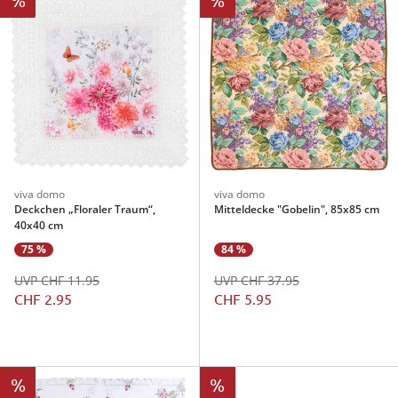
viva domo
viva domo
Deckchen „Floraler Traum“,
Mitteldecke "Gobelin", 85x85 cm
40x40 cm
75 %
84 %
UVP CHF 11.95
UVP CHF 37.95
CHF 2.95
CHF 5.95
%
%