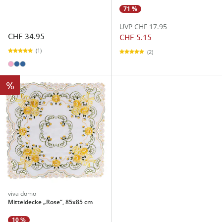
71 %
UVP CHF 17.95
CHF 34.95
CHF 5.15
(1)
(2)
%
viva domo
Mitteldecke „Rose“, 85x85 cm
10 %