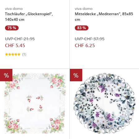
viva domo
viva domo
Tischläufer „Glockenspiel“,
Mitteldecke „Mediterran“, 85x85
140x40 cm
cm
75 %
83 %
UVP CHF 21.95
UVP CHF 37.95
CHF 5.45
CHF 6.25
(1)
%
%