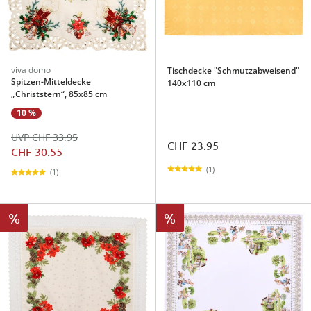
viva domo
Tischdecke "Schmutzabweisend"
Spitzen-Mitteldecke
140x110 cm
„Christstern“, 85x85 cm
10 %
UVP CHF 33.95
CHF 23.95
CHF 30.55
(1)
(1)
%
%