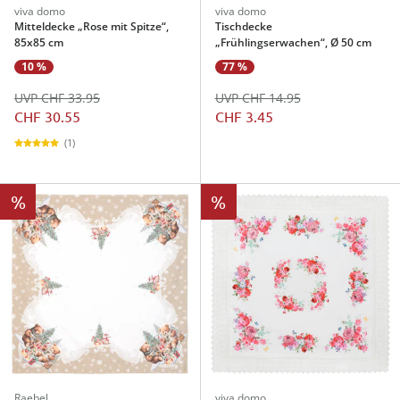
viva domo
viva domo
Mitteldecke „Rose mit Spitze“,
Tischdecke
85x85 cm
„Frühlingserwachen“, Ø 50 cm
10 %
77 %
UVP CHF 33.95
UVP CHF 14.95
CHF 30.55
CHF 3.45
(1)
%
%
Raebel
viva domo