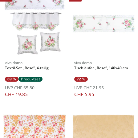
viva domo
viva domo
Textil-Set „Rose“, 4-teilig
Tischläufer „Rose“, 140x40 cm
69 %
Produktset
72 %
UVP CHF 65.80
UVP CHF 21.95
CHF 19.85
CHF 5.95