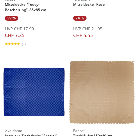
Mitteldecke "Teddy-
Mitteldecke "Rose"
Bescherung", 85x85 cm
59 %
74 %
UVP CHF 17.99
UVP CHF 21.95
CHF 7.35
CHF 5.55
(1)
viva domo
Raebel
Jacquard-Tischdecke "Spezial"
Tischläufer 150x40 cm