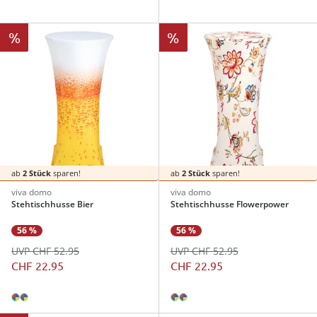
%
%
ab
2 Stück
sparen!
ab
2 Stück
sparen!
viva domo
viva domo
Stehtischhusse Bier
Stehtischhusse Flowerpower
56 %
56 %
UVP CHF 52.95
UVP CHF 52.95
CHF 22.95
CHF 22.95