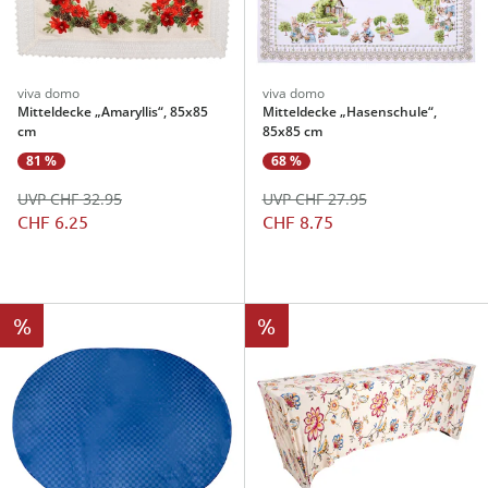
viva domo
viva domo
Mitteldecke „Amaryllis“, 85x85
Mitteldecke „Hasenschule“,
cm
85x85 cm
81 %
68 %
UVP CHF 32.95
UVP CHF 27.95
CHF 6.25
CHF 8.75
%
%