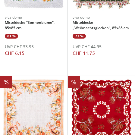
viva domo
viva domo
Mitteldecke "Sonnenblume",
Mitteldecke
85x85 cm
„Weihnachtsglocken“, 85x85 cm
81 %
73 %
UVP CHF 33.95
UVP CHF 44.95
CHF 6.15
CHF 11.75
%
%