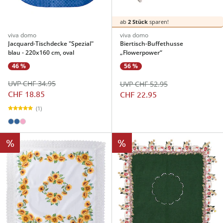
ab
2 Stück
sparen!
viva domo
viva domo
Jacquard-Tischdecke "Spezial"
Biertisch-Buffethusse
blau - 220x160 cm, oval
„Flowerpower“
46 %
56 %
UVP CHF 34.95
UVP CHF 52.95
CHF 18.85
CHF 22.95
(1)
%
%