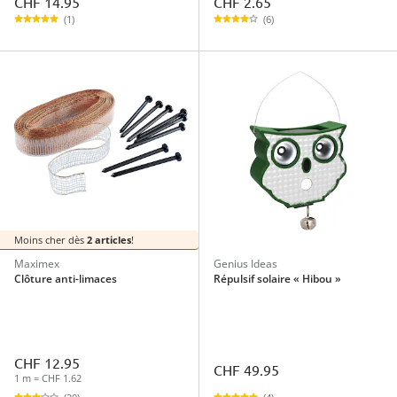
CHF 14.95
CHF 2.65
(1)
(6)
Moins cher dès
2 articles
!
Maximex
Genius Ideas
Clôture anti-limaces
Répulsif solaire « Hibou »
CHF 12.95
CHF 49.95
1 m = CHF 1.62