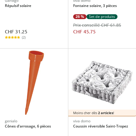
Gardigo
viva domo
Répulsif solaire
Fontaine solaire, 3 pièces
26 %
Set de produits
Prix conseillé CHF 61.85
CHF 31.25
CHF 45.75
(2)
Moins cher dès
2 articles
!
genialo
viva domo
Cônes d'arrosage, 6 pièces
Coussin réversible Saint-Tropez