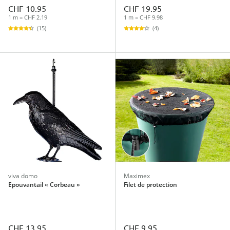
CHF 10.95
CHF 19.95
1 m = CHF 2.19
1 m = CHF 9.98
(15)
(4)
viva domo
Maximex
Epouvantail « Corbeau »
Filet de protection
CHF 13.95
CHF 9.95