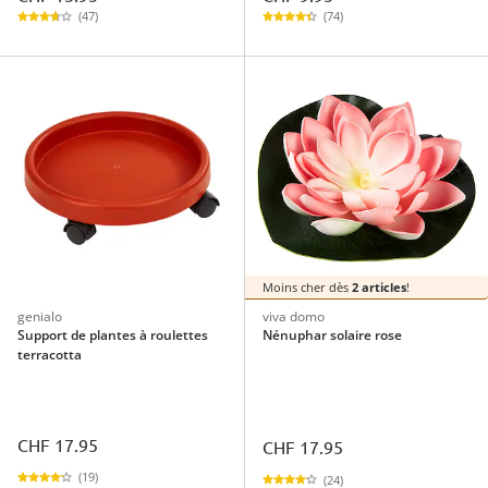
(47)
(74)
Moins cher dès
2 articles
!
genialo
viva domo
Support de plantes à roulettes
Nénuphar solaire rose
terracotta
CHF 17.95
CHF 17.95
(19)
(24)