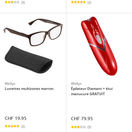
(3)
(2)
Wellys
Wellys
Lunettes multizones marron
Épilateur Diamant + étui
manucure GRATUIT
CHF 19.95
CHF 79.95
(2)
(5)