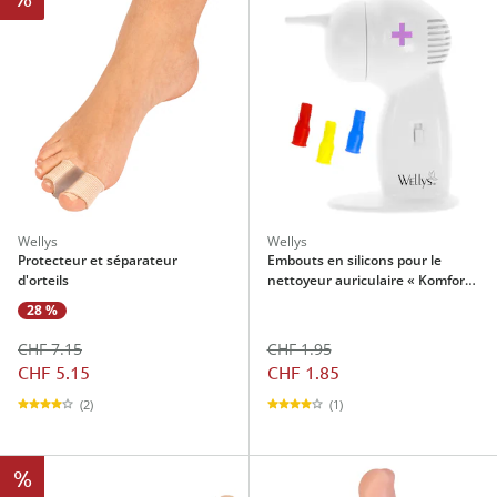
Wellys
Wellys
Protecteur et séparateur
Embouts en silicons pour le
d'orteils
nettoyeur auriculaire « Komfort
», 10 pièces
28 %
CHF 7.15
CHF 1.95
CHF 5.15
CHF 1.85
(2)
(1)
%