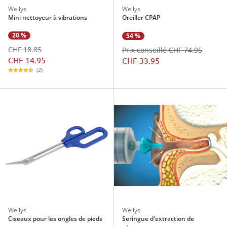
Wellys
Wellys
Mini nettoyeur à vibrations
Oreiller CPAP
20 %
54 %
CHF 18.85
Prix conseillé CHF 74.95
CHF 14.95
CHF 33.95
(2)
Wellys
Wellys
Ciseaux pour les ongles de pieds
Seringue d'extraction de