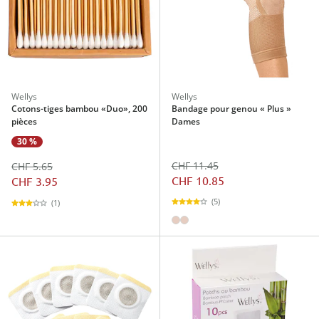
Wellys
Wellys
Cotons-tiges bambou «Duo», 200
Bandage pour genou « Plus »
pièces
Dames
30 %
CHF 11.45
CHF 5.65
CHF 10.85
CHF 3.95
(5)
(1)