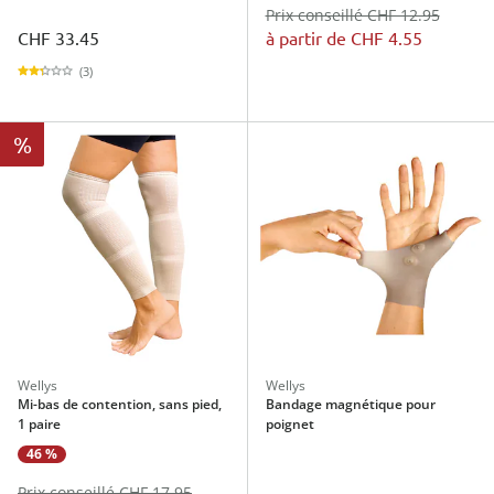
Prix conseillé CHF 12.95
CHF 33.45
à partir de
CHF 4.55
(3)
%
Wellys
Wellys
Mi-bas de contention, sans pied,
Bandage magnétique pour
1 paire
poignet
46 %
Prix conseillé CHF 17.95