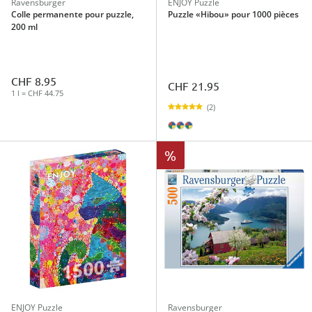
Ravensburger
ENJOY Puzzle
Colle permanente pour puzzle,
Puzzle «Hibou» pour 1000 pièces
200 ml
CHF 8.95
CHF 21.95
1 l = CHF 44.75
(2)
%
ENJOY Puzzle
Ravensburger