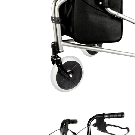
panier pratique, plateau & sac spacieux
cadre triangulaire rabattable avec fonction
de blocage du stationnement
roues de 8 pouces pour une utilisation
sans effort à l'intérieur & à l'extérieur
hauteur de la poignée réglable pour un
confort individuel
fermeture à boucle robuste en aluminium
moulé sous pression
Notre rollator à trois roues en aluminium vous offre
une fonctionnalité et un confort de premier ordre. Il
dispose d'un panier pratique, d'un plateau et d'une
poche spacieuse pour répondre à vos besoins. Avec
son cadre triangulaire pliable innovant et sa fonction
de blocage de parking, vous pouvez le plier sans effort
et le bloquer en toute sécurité à l'aide d'un bouton
spécial. Les roues de 8 pouces vous permettent de