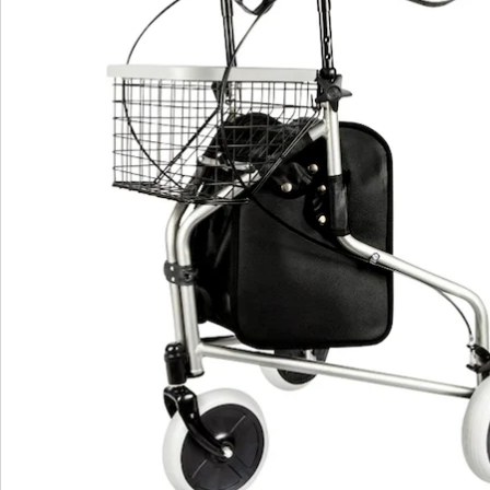
l'utiliser sans effort, aussi bien à l'intérieur qu'à
l'extérieur. La hauteur réglable de la poignée vous
permet d'adapter le rollator à vos besoins personnels.
La fermeture à boucle en aluminium moulé sous
pression robuste est facile à manipuler et vous offre
une sécurité supplémentaire. Avec notre rollator à
trois roues, vous êtes toujours mobile et bien équipé.
Détails
Informations et fabricant
Avis