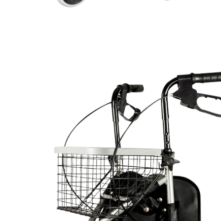
CHF 154.95
TVA incluse, plus
Frais d'expédition
Dans le Panier
Derniers articles en stock!
Livrable sous 4-5 jours ouvrés
Une mobilité innovante: Votre rollator confortable
à trois roues en aluminium!
blocage de stationnement supplémentaire
sur les roues arrière