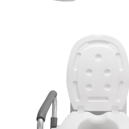
CHF 69.95
TVA incluse, plus
Frais d'expédition
Dans le Panier
Livrable sous 4-5 jours ouvrés
désinfectable
Faciles à nettoyer
forme adaptée au corps
fixation sûre
Un gain de confort grâce à 10 cm de plus en hauteur,
plus de sécurité et plus de facilité à se relever avec les