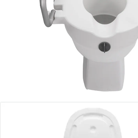
accoudoirs rembourrés. Simple à utiliser, le système
de fixation tient bien en place sur le WC. Assise de
forme ergonomique. Pour tous les WC standard.
Détails
Informations et fabricant
Avis
Commande directe