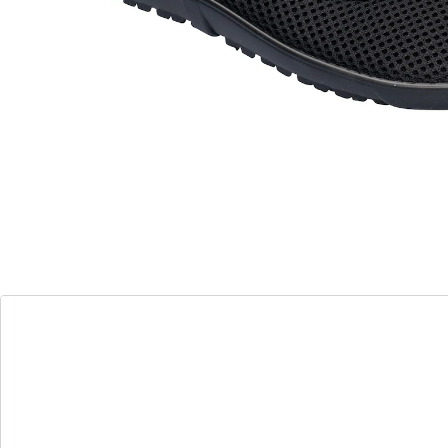
extérieure innovante barefoot «pifit!» est légère,
flexible et antidérapante.
Détails
Informations et fabricant
Avis
Commande directe