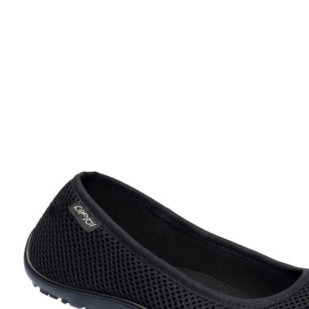
Prix conseillé CHF 59.95
à partir de
CHF 37.15
TVA incluse, plus
Frais d'expédition
Taille
Dans le Panier
Livrable immédiatement sous 3-4 jours ouvrés
Agréables et souples, aucune pression. La semelle