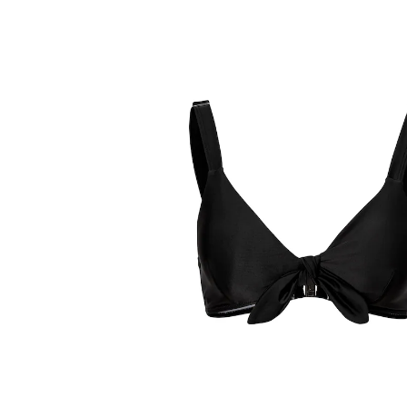
Prix conseillé CHF 59.95
à partir de
CHF 10.15
TVA incluse, plus
Frais d'expédition
Taille
Dans le Panier
Livrable immédiatement sous 3-4 jours ouvrés
Avec noeud noir supplémentaire pour
varier