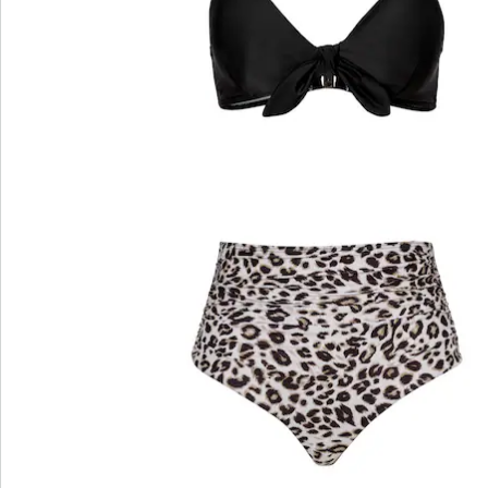
wedolina - Notre nouvelle marque de
mode
Qu'il s'agisse de basiques élégants ou de pièces
phares tendance : wedolina est synonyme de
diversité de la mode, de coupes confortables et
d'un juste rapport qualité-prix. Chaque pièce flatte
la silhouette et souligne votre personnalité - pour
vous sentir sûr de vous, tous les jours.
Je découvre