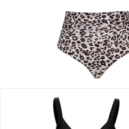
Vous le cherchiez? Vous l’avez trouvé! Ce bikini
tendance séduit par sa son bas taille haute à motif
léopard et son haut noir avec noeud interchangeable à
motif léopard également. Avec bonnets amovibles.
Détails
Informations et fabricant
Avis