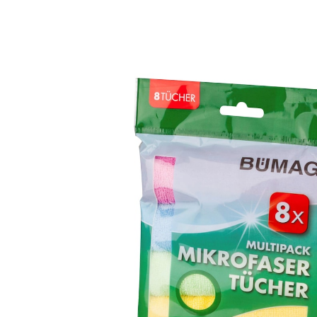
CHF 3.95
CHF 3.75
TVA incluse, plus
Frais d'expédition
Dans le Panier
Livrable immédiatement sous 3-4 jours ouvrés
Multi-usages
8 pièces