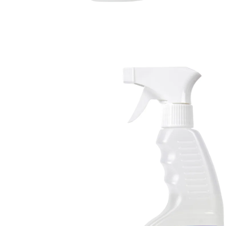
Prix conseillé CHF 9.95
CHF 7.95
1 l = CHF 12.23
TVA incluse, plus
Frais d'expédition
Dans le Panier
Livrable immédiatement sous 3-4 jours ouvrés
Donnez une fraîcheur naturelle à vos matelas!
Élimine les taches tenaces
Idéal pour les matelas, les canapés et les
tapis