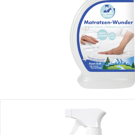
Senteur des Alpes rafraîchissante et
longue durée
Les matelas sont des nids à germes, à acariens, etc.
C’est pourquoi un nettoyage régulier et en profondeur
est indispensable pour avoir un sommeil bon pour
vous et votre santé!
Grâce au nettoyant senteur des alpes de 650 ml
Captain Clean, vos matelas restent propres, sans
germes. En l’utilisant deux à trois fois par an, sa
formule élimine efficacement les taches et nettoie en
profondeur.
Le vaporisateur pratique permet de répartir de
manière homogène et optimale le produit sur
l’ensemble du matelas.
Vous et votre famille pourrez alors récupérer la nuit
dans une ambiance saine et confortable, avec une
senteur rafraîchissante rappelant les Alpes.