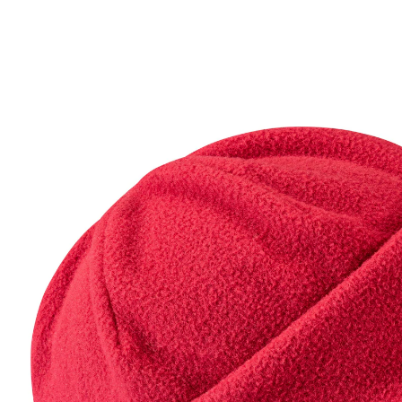
Prix conseillé CHF 21.95
CHF 5.35
TVA incluse, plus
Frais d'expédition
Dans le Panier
Livrable immédiatement sous 3-4 jours ouvrés
Gardez votre tête bien au chaud!
à la fois élégant et confortable
tissu douillet et confortable
Découvrez ce chapeau en polaire qui allie l’élégance
d’un chapeau et le confort d’un bonnet. Le tissu polaire