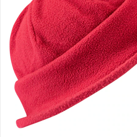
wedolina - Notre nouvelle marque de
mode
Qu'il s'agisse de basiques élégants ou de pièces
phares tendance : wedolina est synonyme de
diversité de la mode, de coupes confortables et
d'un juste rapport qualité-prix. Chaque pièce flatte
la silhouette et souligne votre personnalité - pour
vous sentir sûr de vous, tous les jours.
Je découvre