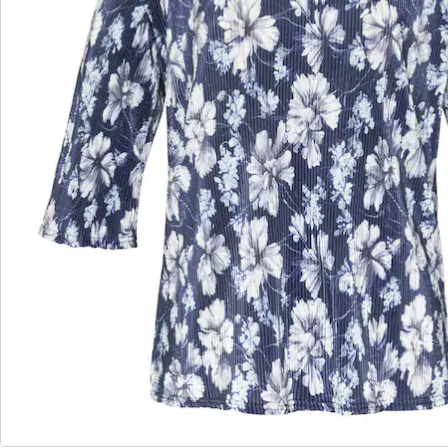
wedolina - Notre nouvelle marque de
mode
Qu'il s'agisse de basiques élégants ou de pièces
phares tendance : wedolina est synonyme de
diversité de la mode, de coupes confortables et
d'un juste rapport qualité-prix. Chaque pièce flatte
la silhouette et souligne votre personnalité - pour
vous sentir sûr de vous, tous les jours.