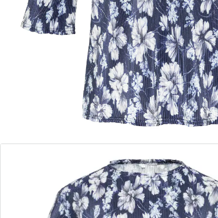
Agréable à porter
Cette chemise plissée fluide et aérienne, ornée d'un
imprimé floral, vous offre une coupe flatteuse et un
confort optimal. Son motif à fleurs féminin apporte
une touche de fraîcheur, tandis que son style plissé
aérien permet de la coordonner facilement. Voilà une
pièce élégante pour tous les jours ou pour vos loisirs.
Détails
Informations et fabricant
Avis