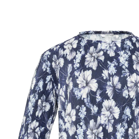
Prix conseillé CHF 74.95
à partir de
CHF 10.25
TVA incluse, plus
Frais d'expédition
Taille
Dans le Panier
Livrable immédiatement sous 3-4 jours ouvrés
Un style tout en légèreté!
Style plissé aérien