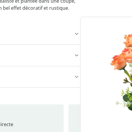
éaliste et plantée dans une coupe,
 bel effet décoratif et rustique.
recte
S’abonne