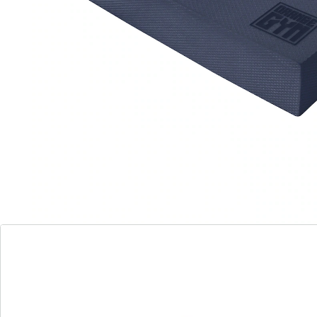
circulation sanguine et la condition. Dessous
antidérapant.
Détails
Informations et fabricant
Avis
Commande directe