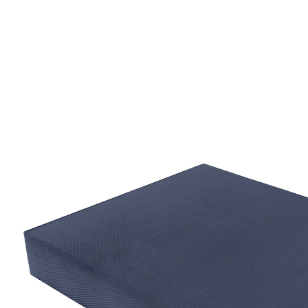
Prix conseillé CHF 39.95
CHF 19.45
TVA incluse, plus
Frais d'expédition
Dans le Panier
Livrable immédiatement sous 3-4 jours ouvrés
différents exercices possibles
Entraîner la stabilité du tronc l'équilibre
Le coussin de soutien est idéal pour diverses activités
comme le yoga, le fitness, l’entraînement à l’équilibre,
la rééducation et la gymnastique. Améliore la