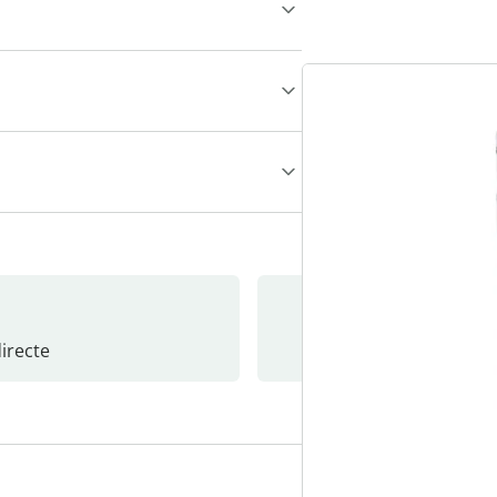
recte
S’abonne