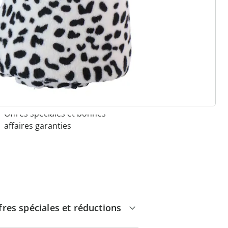
 raisons de choisir
Maison & Confort”
Paiement sur facture sans
frais
Pas de montant minimum
d'achats
Offres spéciales et bonnes
affaires garanties
fres spéciales et réductions