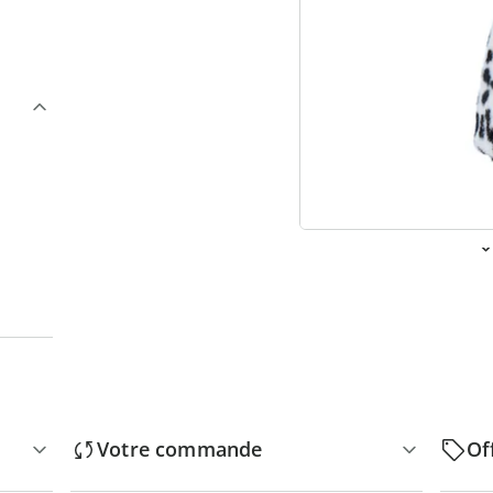
3
“
Votre commande
Of