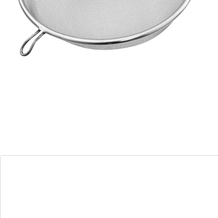
Dimensions : 25 cm
Longueur totale : 39,5 cm
Aucun accessoire ne peut remplacer une passoire
dans une cuisine, comme le montre la grande passoire
Lime de Fackelmann. En effet, dans cette passoire de
25 cm vous pouvez laver, arroser, égoutter et presser
presque tous les aliments.
Sa longueur totale de 39,5 cm nécessite toutefois un
peu de place. C’est pourquoi la passoire dispose un
oeillet dans le haut du manche pour pouvoir la
suspendre très simplement dans la cuisine. En plus
d’être compact, cet accessoire en plastique a pour
avantage d’attirer l’attention dans toutes les cuisines
grâce à ses joyeuses touches vert vif.
Mais la passoire ne marque pas seulement des points