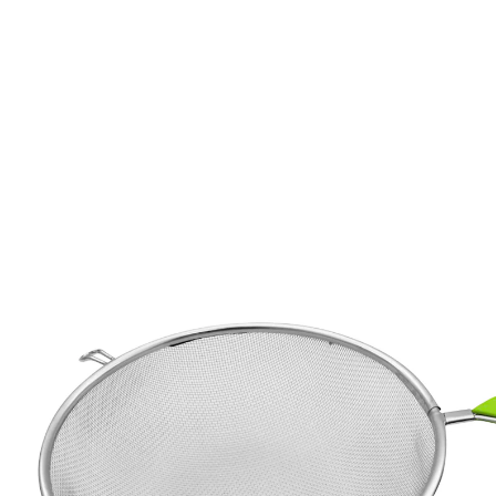
CHF 7.65
CHF 7.25
TVA incluse, plus
Frais d'expédition
Dans le Panier
Livrable immédiatement sous 3-4 jours ouvrés
Mettez de la bonne humeur dans votre cuisine avec
cette passoire aux couleurs vives
Pour laver, égoutter et presser
Manche maniable en plastique vert vif
Avec 2 encoches d’appui
Œillet de suspension pratique
Passe au lave-vaisselle