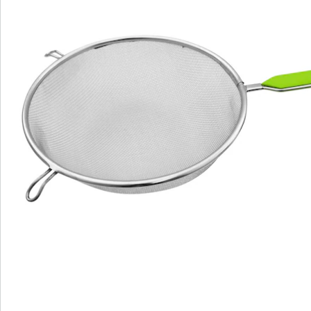
visuellement. Sa maniabilité est également un
argument de force : grâce aux mailles serrées de la
passoire, essorer ou laver de petits aliments comme le
riz ou l’orge perlé ne posent aucun problème. Les deux
encoches d’appui sur le bord assurent un maintien sûr
et empêchent la passoire de glisser lorsqu’on l’utilise.
Après utilisation, il vous suffit de mettre la passoire au
lave-vaisselle pour vous éviter la tâche souvent pénible
du nettoyage.
Détails
Informations et fabricant
Avis