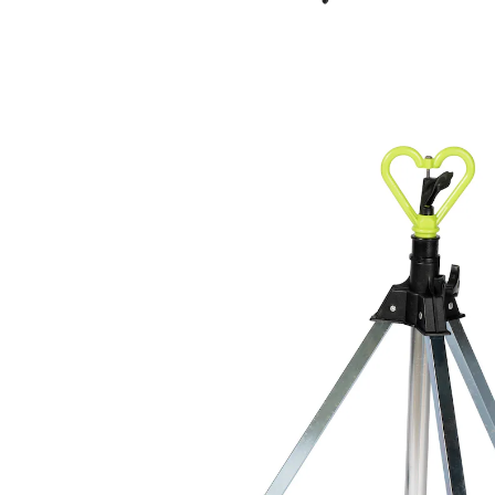
Prix conseillé CHF 59.95
CHF 8.95
TVA incluse, plus
Frais d'expédition
Dans le Panier
Livrable immédiatement sous 3-4 jours ouvrés
Vous aimez les belles pelouses?
système d’arrosage fascinant
Avec cet arroseur de pelouse réglable en hauteur,
l’arrosage de vos espaces verts devient une «affaire de
cœur». Il assure une répartition homogène et précise
de l’eau et permet ainsi un entretien efficace de votre