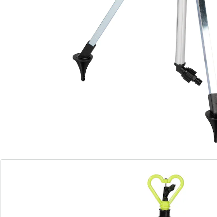
pelouse. Avec trépied pour une bonne stabilité.
Détails
Informations et fabricant
Avis
Commande directe