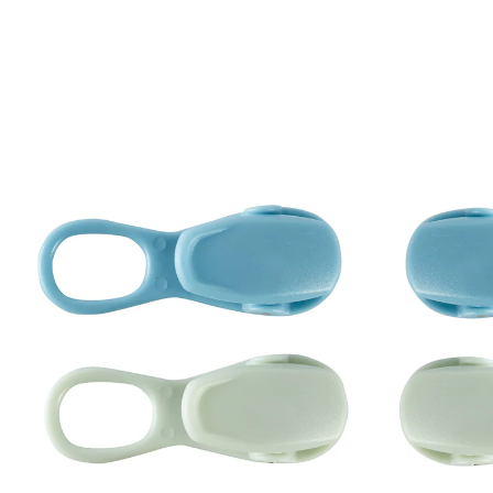
CHF 3.95
TVA incluse, plus
Frais d'expédition
Dans le Panier
Livrable immédiatement sous 3-4 jours ouvrés
Elles aiment l’ordre !
Pour faire régner l’ordre en un rien de temps, vous
pouvez compter sur ces petites attaches à clipser qui
sauront s’occuper de votre linge de cuisine et de vos
maniques.