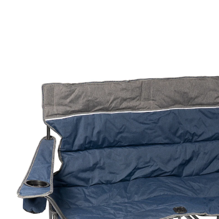
Prix conseillé CHF 74.95
CHF 27.45
TVA incluse, plus
Frais d'expédition
Dans le Panier
Livrable immédiatement sous 3-4 jours ouvrés
Plus de place en un clin d’œil!
facile à transporter
confortable, pour plusieurs personnes
sac de rangement gratuit