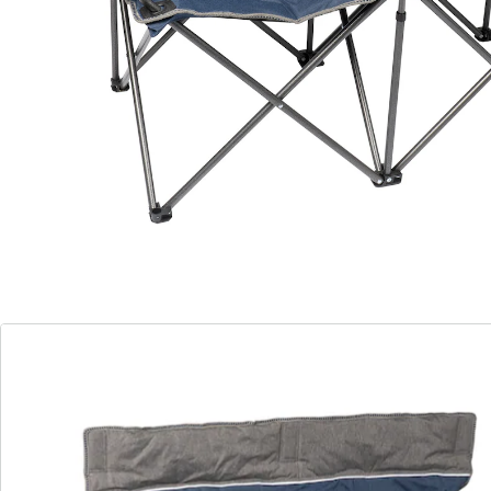
Ce banc de camping vous offre une place stable et
confortable lors de vos voyages. Il se déplie en un tour
de main et se replie tout aussi rapidement. Grâce à
son poids léger, il est facile à transporter, compact et
peu encombrant. Idéal pour le camping, le jardin, les
festivals ou de courtes pauses lors d’un voyage.
Détails
Informations et fabricant
Avis