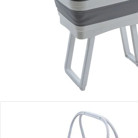
l’écoulement intégré permet une
utilisation pour la vaisselle
Polyvalente en matière de lessive et de vaisselle: grâce
à ses pieds extractibles, cette bassine s’utilise à une
hauteur agréable pour le dos (55 cm) et se transporte
facilement à l’aide des anses. S’utilise également pour
la vaisselle au terrain de camping! Se plie et se range
facilement après utilisation.
Détails
Informations et fabricant
Avis