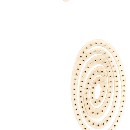
CHF 9.95
TVA incluse, plus
Frais d'expédition
Dans le Panier
Livrable immédiatement sous 3-4 jours ouvrés
La brosse magique démêle sans tirer ni arracher!
brosse souple en spirale, s’adapte
parfaitement
pression douce grâce aux poils flexibles
en paille de blé