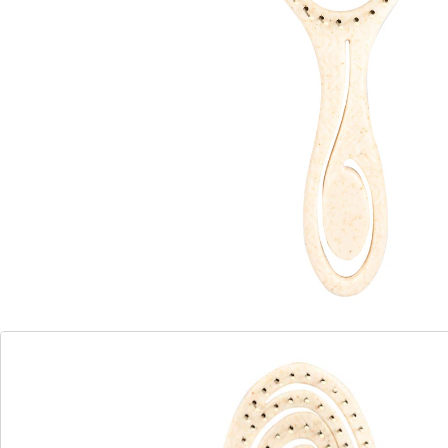
tient bien en main
coiffe en douceur
masse agréablement le cuir chevelu
s’utilise aussi sur cheveux humides
Comme par magie: cette brosse démêle en douceur
les cheveux longs, fins ou bouclés. Son design flexible
en forme de spirale masse délicatement le cuir chevelu
et peut prévenir les cheveux cassants.
Détails
Informations et fabricant
Avis