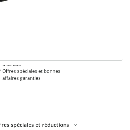
 raisons de choisir
Maison & Confort”
Paiement sur facture sans
frais
Pas de montant minimum
d'achats
Offres spéciales et bonnes
affaires garanties
fres spéciales et réductions