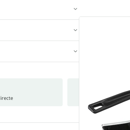
recte
S’abonne