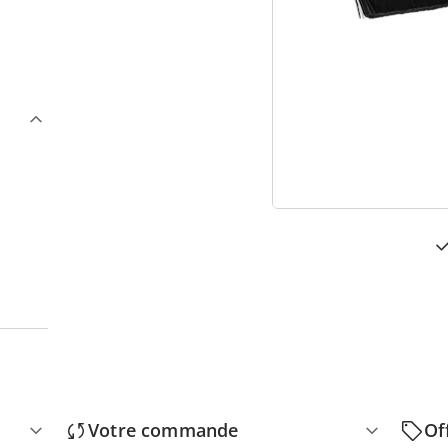
3
“
Votre commande
Of