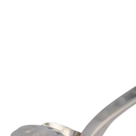
Prix conseillé CHF 9.95
CHF 3.00
TVA incluse, plus
Frais d'expédition
Dans le Panier
Livrable immédiatement sous 3-4 jours ouvrés
Cassez les noix facilement!
génial pour casser les noix sans difficulté
La forme spéciale et élégante de ce casse-noix garantit
une transmission de force optimale. Même les noix les
plus dures libèrent leur fruit que vous pourrez