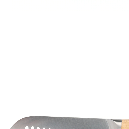
Prix conseillé CHF 29.95
CHF 14.95
TVA incluse, plus
Frais d'expédition
Prévenez-moi
Momentanément indisponible
La précision japonaise dans votre cuisine!
lame tranchante de qualité
accessoire multi-usage
Ce couteau allie art japonais de la coupe et élégance