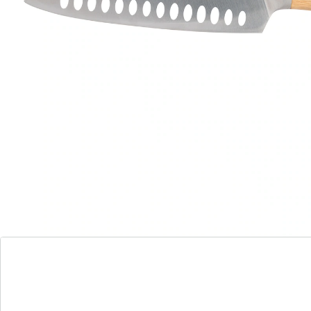
naturelle: sa lame tranchante découpe sans effort la
viande, le poisson et les légumes de manière précise,
légère et sûre. Son manche ergonomique en bambou
tient bien en main.
Détails
Informations et fabricant
Avis