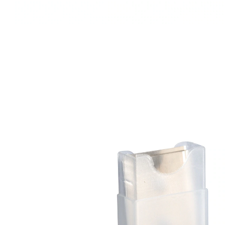
Prix conseillé CHF 5.95
CHF 4.95
TVA incluse, plus
Frais d'expédition
Dans le Panier
Livrable immédiatement sous 3-4 jours ouvrés
Une solution propre - sans égratignures, sans
stress!
durable & stable
Avec ces lames de rechange, vous nettoyez votre