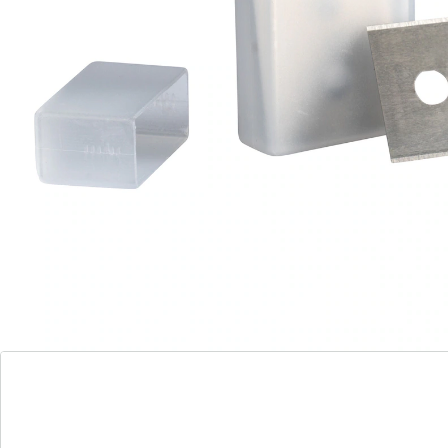
plaque vitrocéramique efficacement et en douceur.
Les lames se remplacent facilement et éliminent même
les résidus les plus tenaces - sans aucune égratignure
ni effort.
Convient à: 6545700 Grattoir pour plaque
vitrocéramique
Détails
Informations et fabricant
Avis