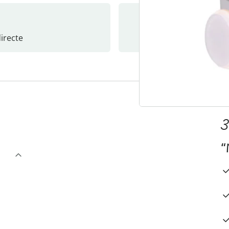
recte
S’abonne
3
“