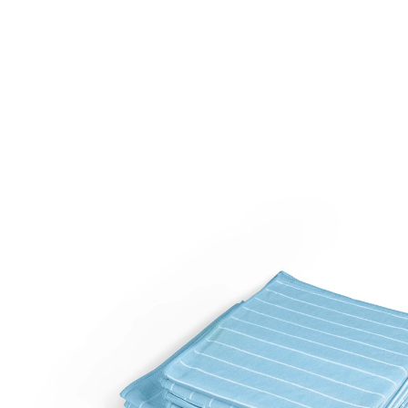
Prix conseillé CHF 32.95
CHF 9.95
TVA incluse, plus
Frais d'expédition
Dans le Panier
Livrable immédiatement sous 3-4 jours ouvrés
Une brillance inédite!
2 tailles
fait briller rapidement sans laisser de
traces
Grâce à ces chiffons de polissage, vous viendrez à bout