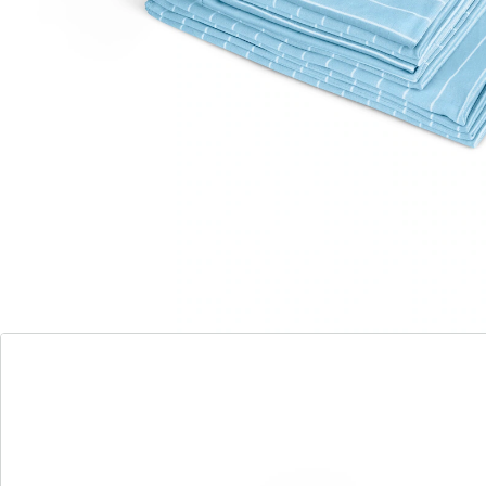
des traces de doigts et autres taches sur les verres,
fenêtres, etc. Faites tout briller en un clin d’œil, sans
laisser de traces! Cette tâche fastidieuse deviendra un
vrai plaisir.
Détails
Informations et fabricant
Avis