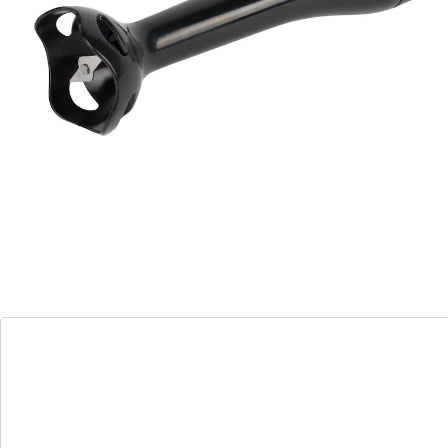
réaliser soupes onctueuses, sauces raffinées ou
smoothies bien frais.
Détails
Informations et fabricant
Avis
Commande directe