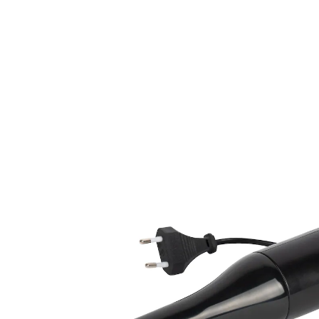
Prix conseillé CHF 29.95
CHF 26.95
TVA incluse, plus
Frais d'expédition
Dans le Panier
Livrable immédiatement sous 3-4 jours ouvrés
Rien ne lui résiste!
très efficace grâce à sa double lame
Compact, puissant et léger: ce mixeur plongeant à
double lame broie les ingrédients en un clin d’œil pour