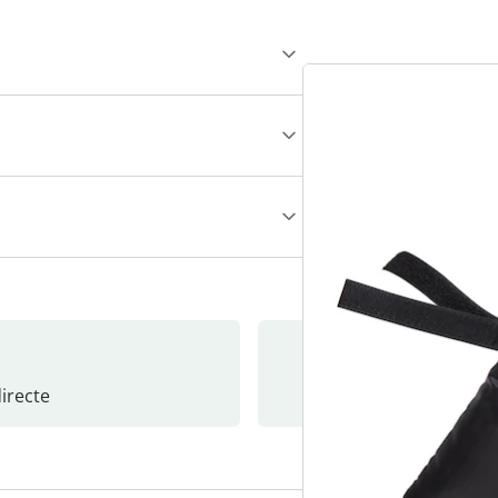
recte
S’abonne