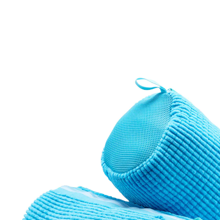
Prix conseillé CHF 29.95
CHF 14.95
TVA incluse, plus
Frais d'expédition
Dans le Panier
Livrable immédiatement sous 3-4 jours ouvrés
Vos chaussures retrouvent leur lustre!
des chaussures propres sans frotter
avec microfibre
Vos chaussures ont besoin d’être lavées après la
dernière promenade? Il suffit de les mettre dans ce sac