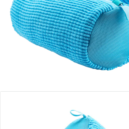
de lavage pratique, puis au lave-linge! Les sacs en
microfibre protègent les chaussures pendant le lavage
et sont dotés de plus de 1 000 poils qui nettoient en
profondeur. Pour tous les modèles de chaussures
lavables.
Détails
Informations et fabricant
Avis