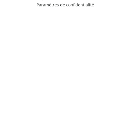
Paramètres de confidentialité
¹ Cliquez ici pour les conditions de validation
fermer