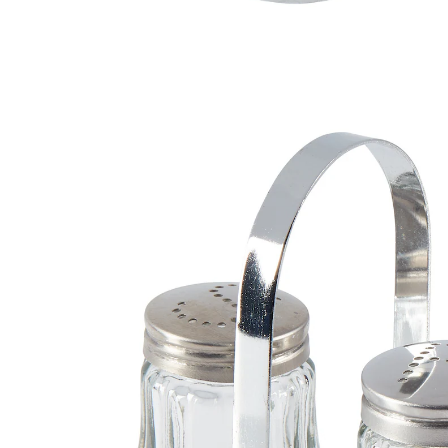
Prix conseillé CHF 5.95
CHF 4.00
TVA incluse, plus
Frais d'expédition
Dans le Panier
Livrable immédiatement sous 3-4 jours ouvrés
Un duo inséparable!
Ce bel ensemble classique et indémodable décore
joliment votre table. Le sel et le poivre resteront
toujours à portée de main.