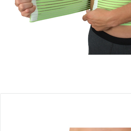
en position assise ou debout prolongée
Fermeture à scratch
doux pour la peau et agréable à porter
Favorise une posture droite. Conseillé en cas de
position assise ou debout prolongée. Taille ajustable
par fermeture à scratch.
Détails
Informations et fabricant
Avis