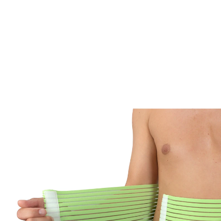
CHF 25.95
CHF 24.65
TVA incluse, plus
Frais d'expédition
Dans le Panier
Livrable immédiatement sous 3-4 jours ouvrés
Les bandages pour le dos peuvent aider !
écologique : fil fabriqué à partir de
bouteilles PET recyclées
favorise une posture ergonomique et
droite