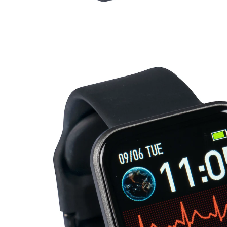
CHF 59.35
TVA incluse, plus
Frais d'expédition
Dans le Panier
Livrable immédiatement sous 3-4 jours ouvrés
Vraiment ingénieuse !
Enfin une montre connectée qui est non seulement
jolie et équipée de nombreuses fonctions pratiques,
mais qui offre également un excellent rapport qualité-
prix! Légère, moderne et dotée d’une bonne
autonomie – vous pouvez porter la montre connectée