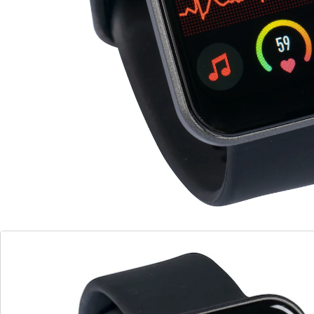
de JOCCA pendant longtemps, sans avoir à la recharger
en permanence. Avec suivi de la fréquence cardiaque
et d’entraînement, podomètre, distance parcourue et
compteur de calories, contrôle des appels, des
messages et de la musique. Compatible avec Android
5.0 et iOS 8.0 minimum. Câble USB inclus.
Détails
Informations et fabricant
Avis