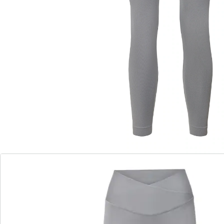
élastique: la matière douce et la taille haute
garantissent une coupe idéale – rien ne pince ni ne
comprime.
Détails
Informations et fabricant
Avis