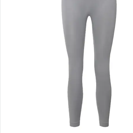
wedolina - Notre nouvelle marque de
mode
Qu'il s'agisse de basiques élégants ou de pièces
phares tendance : wedolina est synonyme de
diversité de la mode, de coupes confortables et
d'un juste rapport qualité-prix. Chaque pièce flatte
la silhouette et souligne votre personnalité - pour
vous sentir sûr de vous, tous les jours.
Je découvre
Découvrez la chaussure wonderwalk adaptée à