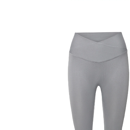
Prix conseillé CHF 32.95
à partir de
CHF 15.95
TVA incluse, plus
Frais d'expédition
Taille
Dans le Panier
Livrable immédiatement sous 3-4 jours ouvrés
coupe parfaite grâce à l’élasthanne
Offrez-vous un peu de confort en plus avec ce legging