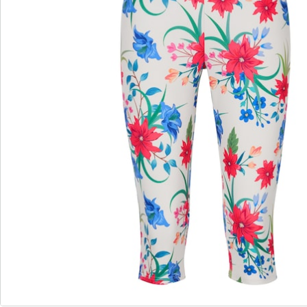
wedolina - Notre nouvelle marque de
mode
Qu'il s'agisse de basiques élégants ou de pièces
phares tendance : wedolina est synonyme de
diversité de la mode, de coupes confortables et
d'un juste rapport qualité-prix. Chaque pièce flatte
la silhouette et souligne votre personnalité - pour
vous sentir sûr de vous, tous les jours.
Je découvre
Découvrez la chaussure wonderwalk adaptée à
chaque tenue