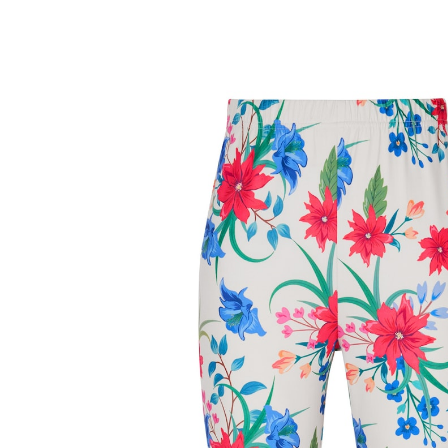
Prix conseillé CHF 37.95
à partir de
CHF 5.35
TVA incluse, plus
Frais d'expédition
Taille
Dans le Panier
Livrable immédiatement sous 3-4 jours ouvrés
taille extensible confortable
Mettez de la couleur dans votre quotidien! La taille
élastique de ce legging offre un confort réellement