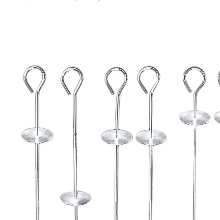
CHF 2.55
TVA incluse, plus
Frais d'expédition
Dans le Panier
Livrable immédiatement sous 3-4 jours ouvrés
Découvrez cette incroyable polyvalence pour les
grillades!
Racloir intégré pour détacher facilement
Passe au lave-vaisselle