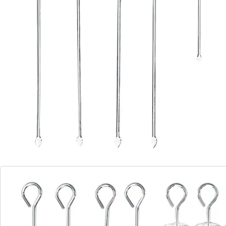
robuste et durable
Avec ces pics à grillades polyvalents, profitez encore
plus du barbecue! Profitez de brochettes de viande ou
de légumes: ces pics s’adaptent à tous les aliments.
Leur conception permet de retirer facilement votre
grillade du pic. De plus, vous pouvez les passer au lave-
vaisselle, et ils vous convaincront par leur robustesse
et leur durabilité. Offrez-vous des grillades en toute
simplicité!
Détails
Informations et fabricant
Avis