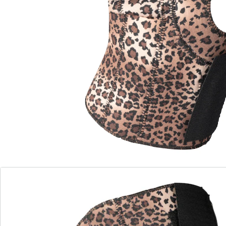
aimants créent un champ magnétique statique autour
du genou. Le coussinet de gel intégré enveloppe la
rotule et peut réduire les chocs pendant la marche.
Convient à une circonférence de genou allant jusqu'à
40 cm.
Détails
Informations et fabricant
Avis