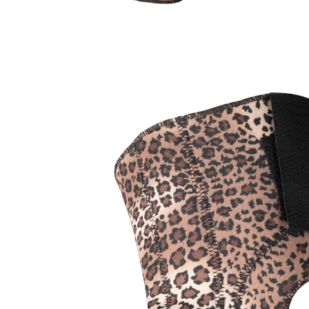
Prix conseillé CHF 17.95
CHF 14.95
TVA incluse, plus
Frais d'expédition
Dans le Panier
Livrable immédiatement sous 3-4 jours ouvrés
Un sentiment de sécurité à chaque pas!
scratch adaptable selon besoin
Soutenez votre genou et votre rotule avec cette
genouillère au design léopard très tendance. 16