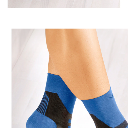
Prix conseillé CHF 13.95
CHF 9.95
TVA incluse, plus
Frais d'expédition
Dans le Panier
Livrable immédiatement sous 3-4 jours ouvrés
Vos jambes et pieds en pleine forme!
meilleur maintien de la cheville
adaptables
Ce support de cheville exerce une pression sur les
tissus depuis l'extérieur et soutient le système veineux
et lymphatique. Comme le tissu augmente la pression