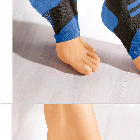
du haut vers le bas, le reflux vers le centre du corps est
soutenu efficacement. Résultat: des jambes moins
lourdes, des pieds moins fatigués et un bien-être
général accru.
Détails
Informations et fabricant
Avis