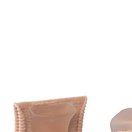
Prix conseillé CHF 19.95
CHF 14.95
TVA incluse, plus
Frais d'expédition
Dans le Panier
Livrable immédiatement sous 3-4 jours ouvrés
Garde-à-vous !
corrige en douceur grâce au coussinet
pour orteils
ne glisse pas - tient parfaitement