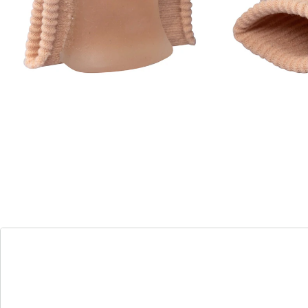
Lot de 2
aide douce grâce à un coussinet en gel
doux
redresse le gros orteil en douceur
peut éviter les points de pression
Doux et agréable sur la peau, ce coussinet de qualité
redresse le gros orteil, peut éviter les points de
pression et les irritations.
Détails
Informations et fabricant
Avis