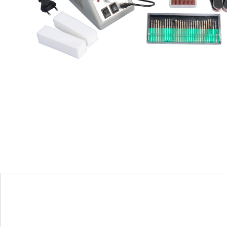
naturels
Un véritable pack tout-en-un pour le soin des ongles:
lime électrique pour les doigts des mains et des pieds,
fraises pour raccourcir, modeler, polir et retirer le gel
ou l’acrylique, ponceuse à callosités pour des pieds
lisses. Embouts de manucure russe et pour le soin des
zones sensibles des ongles. Tous les embouts sont en
fine poussière de diamant et se nettoient de façon
hygiénique.
Détails
Informations et fabricant
Avis