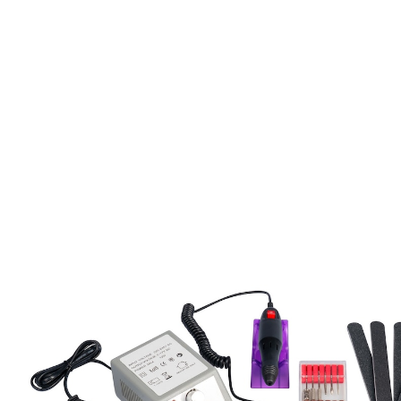
CHF 31.65
CHF 30.00
TVA incluse, plus
Frais d'expédition
Dans le Panier
Livrable immédiatement sous 3-4 jours ouvrés
30 fraises en diamant de différentes
formes pour un travail de précision
Modeler, raccourcir, nettoyer ou polir
idéal pour les ongles en gel, acryliques et