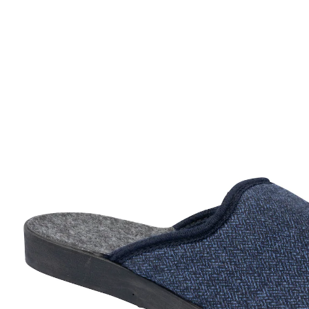
CHF 21.95
TVA incluse, plus
Frais d'expédition
Taille
Dans le Panier
Livrable immédiatement sous 3-4 jours ouvrés
Confort et style intemporel pour vos moments de
détente à la maison!
Style intemporel
Forme confortable