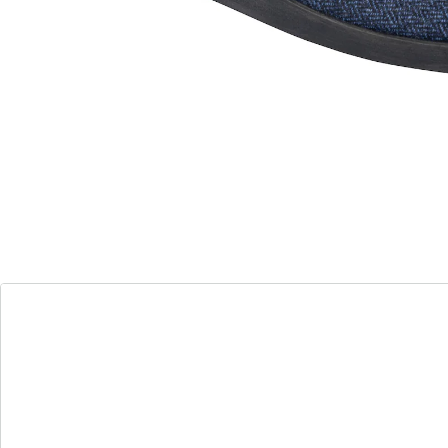
Matières de qualité
Durables et solides
Offrez-vous le luxe et le confort de nos mules
d’intérieur pour homme. Ce modèle intemporel qui
allie style et fonctionnalité se porte vraiment avec tout.
Leur forme confortable assure votre bien-être, que
vous les portiez tout au long de la journée ou le soir
après une dure journée. Confectionnés à partir de
matériaux haut de gamme, ces chaussons sont non
seulement très solides, mais également durables afin
que vous en profitiez longtemps. Pour vous détendre à
la maison ou pour vous sentir bien, tout simplement!
Profitez de chaque pas dans ces mules confortables!
Détails