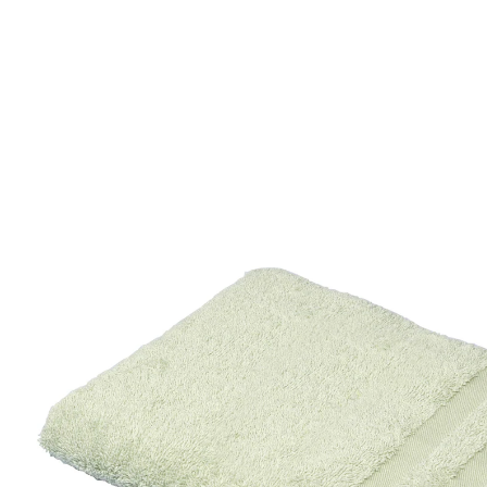
CHF 19.95
TVA incluse, plus
Frais d'expédition
Modèle
eucalyptus
+ 4
Ajouter une personnalisation
pas de personnalisation
Livrable sous 7-8 jours ouvrés