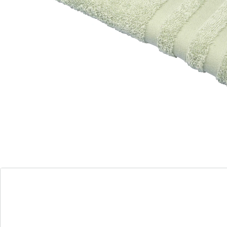
«Mes serviettes bien-être personnalisées!»
matière douce et absorbante
Une matière moelleuse, ultra-absorbante et élégante –
une alliance parfaite entre luxe et fonctionnalité pour
votre bien-être quotidien. À vous de choisir votre
couleur préférée!
Détails
Informations et fabricant
Avis