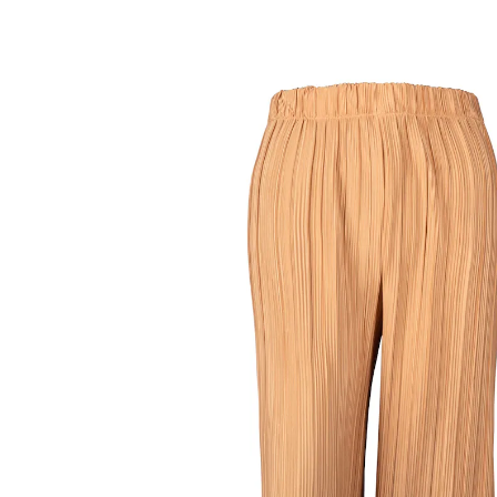
à partir de
CHF 14.75
TVA incluse, plus
Frais d'expédition
Taille
Dans le Panier
Livrable immédiatement sous 3-4 jours ouvrés
Votre nouvelle pièce préférée. Tissu fluide et délicat
avec plis plissés. Taille élastique confortable.
Détails