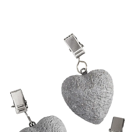
CHF 7.95
CHF 7.55
TVA incluse, plus
Frais d'expédition
Dans le Panier
Livrable immédiatement sous 3-4 jours ouvrés
Les cœurs mettent de l'ordre!
tiennent bien en place
et également le cœur lourd, mais c’est pour la bonne
cause : en cas de coup de vent, ils maintiennent la
nappe en place, sur la table.