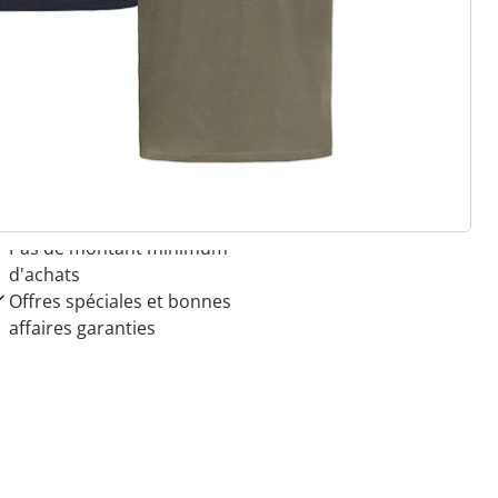
 raisons de choisir
Maison & Confort”
Paiement sur facture sans
frais
Pas de montant minimum
d'achats
Offres spéciales et bonnes
affaires garanties