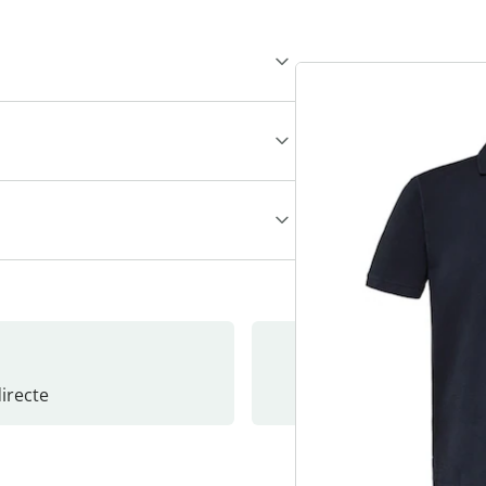
recte
S’abonne