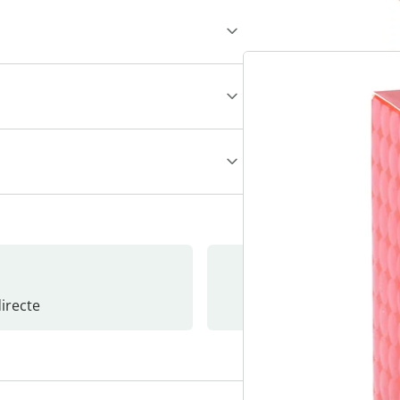
recte
S’abonne