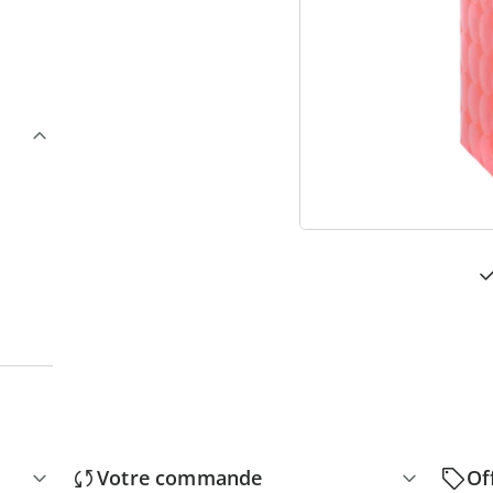
3
“
Votre commande
Of