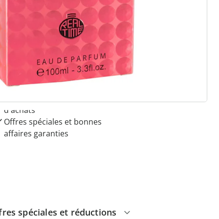
 raisons de choisir
Maison & Confort”
Paiement sur facture sans
frais
Pas de montant minimum
d'achats
Offres spéciales et bonnes
affaires garanties
fres spéciales et réductions