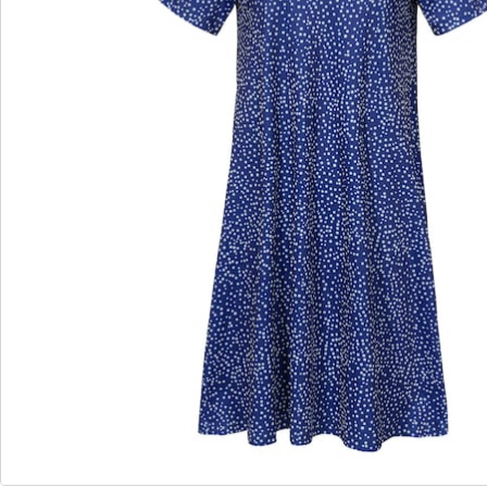
wedolina - Notre nouvelle marque de
mode
Qu'il s'agisse de basiques élégants ou de pièces
phares tendance : wedolina est synonyme de
diversité de la mode, de coupes confortables et
d'un juste rapport qualité-prix. Chaque pièce flatte
la silhouette et souligne votre personnalité - pour
vous sentir sûr de vous, tous les jours.
Je découvre