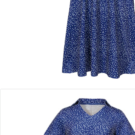
Légère, aérée et d’une beauté intemporelle: cette robe
évasée au design remarquable, avec col classique et
manches courtes, apporte un confort estival et un look
frais et élégant. Un vêtement charmant pour vos
promenades, flâneries en ville ou journées détente
dans le sud.
Détails
Informations et fabricant
Avis