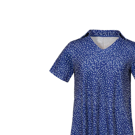
Prix conseillé CHF 89.95
à partir de
CHF 11.75
TVA incluse, plus
Frais d'expédition
Taille
Dans le Panier
Livrable immédiatement sous 3-4 jours ouvrés
La robe qui vous distinguera!