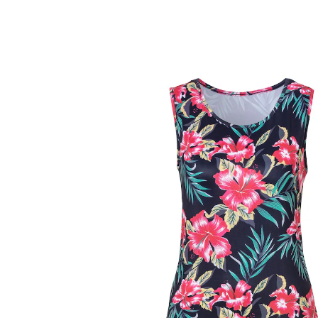
Prix conseillé CHF 44.95
CHF 9.95
TVA incluse, plus
Frais d'expédition
Taille
Dans le Panier
Livrable immédiatement sous 3-4 jours ouvrés
Vous allez adorer cette robe d'été tendance!