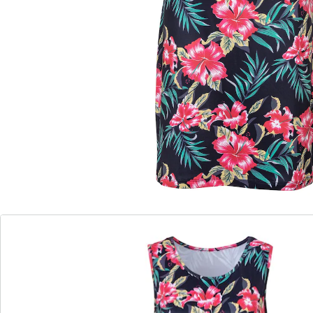
Vous allez rayonner avec cette superbe robe d’été au
couleurs ensoleillées et au motif tropical. Sa matière
stretch flatte la silhouette et assure en prime une
forme parfaite.
Détails
Informations et fabricant
Avis